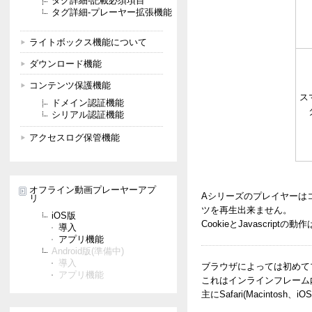
タグ詳細-記載必須項目
タグ詳細-プレーヤー拡張機能
操作部表示方法
ライトボックス機能について
動画サムネイル、ロゴ
チャプター機能
ダウンロード機能
再生速度について
字幕機能
コンテンツ保護機能
音量関連初期設定
ス
ドメイン認証機能
フルスクリーン機能
シリアル認証機能
停止ボタン
オートスタート機能
アクセスログ保管機能
リピート機能
レジューム機能
クイックジャンプ機能
シリアル認証機能
オフライン動画プレーヤーアプ
Aシリーズのプレイヤーはコ
リ
再生リスト機能
ツを再生出来ません。
iOS版
シークバー操作不能機
能
CookieとJavascri
導入
お試し再生機能
アプリ機能
ダウンロード機能
Android版(準備中)
導入
ブラウザによっては初めて
アプリ機能
これはインラインフレーム
主にSafari(Macintosh