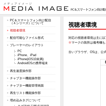
PC＆スマートフォン向け配信
（Ａシリーズ）について
視聴者環境
視聴者環境
配信可能なファイル形式
対応の視聴者環境は主に以
※
マークの箇所は備考欄も
プレーヤーのレイアウト
PC
古いブラウザ、OSは、公
iPhone、iPad
iPhone(iOS10未満)
AndroidOSの携帯端末
再生速度操作部
チャプター機能操作部
チャプター機能管理画面
再生リスト機能操作部
埋め込みタグについて